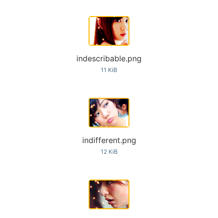
indescribable.png
11 KiB
indifferent.png
12 KiB