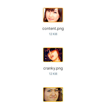
content.png
12 KiB
cranky.png
12 KiB