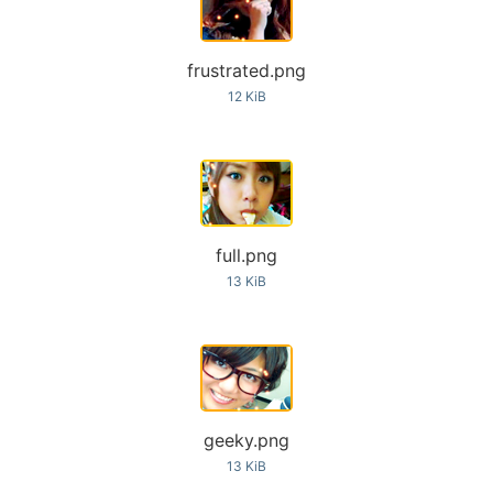
frustrated.png
12 KiB
full.png
13 KiB
geeky.png
13 KiB