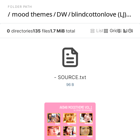
FOLDER PATH
/
mood themes
/
DW
/
blindcottonlove (LJ)
/
mo
List
Grid
0
directories
135
files
1.7 MiB
total
Z
A
- SOURCE.txt
96 B