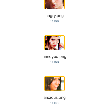
angry.png
12 KiB
annoyed.png
12 KiB
anxious.png
11 KiB