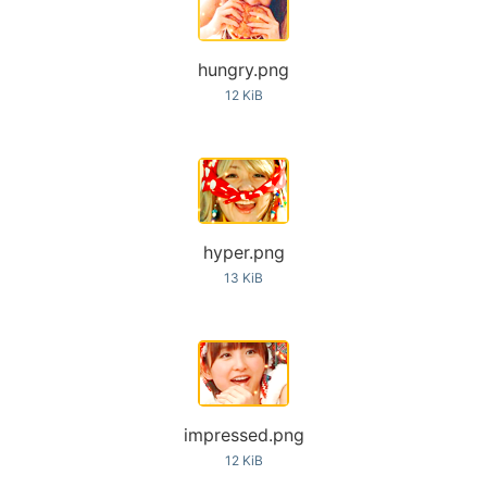
hungry.png
12 KiB
hyper.png
13 KiB
impressed.png
12 KiB