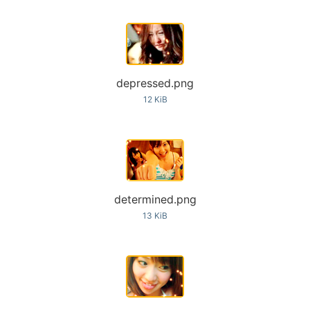
depressed.png
12 KiB
determined.png
13 KiB