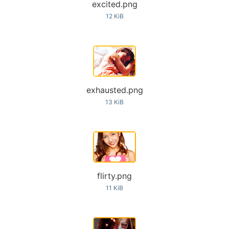
excited.png
12 KiB
exhausted.png
13 KiB
flirty.png
11 KiB