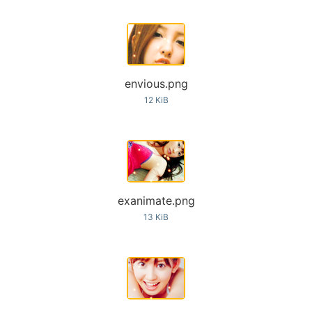
envious.png
12 KiB
exanimate.png
13 KiB