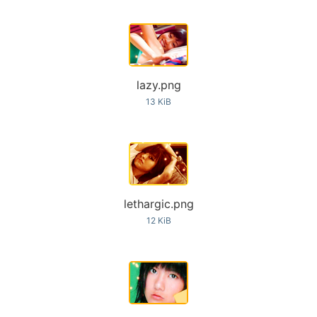
lazy.png
13 KiB
lethargic.png
12 KiB