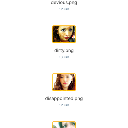
devious.png
12 KiB
dirty.png
13 KiB
disappointed.png
12 KiB