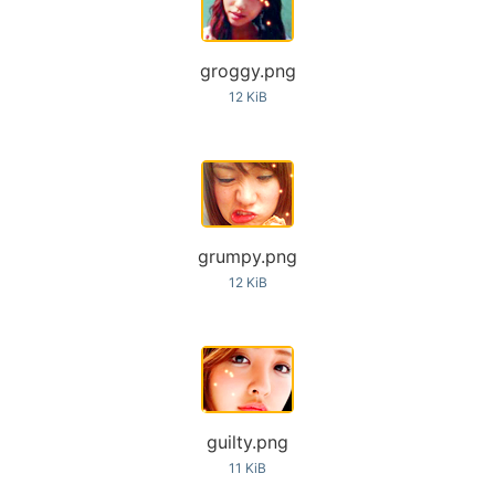
groggy.png
12 KiB
grumpy.png
12 KiB
guilty.png
11 KiB