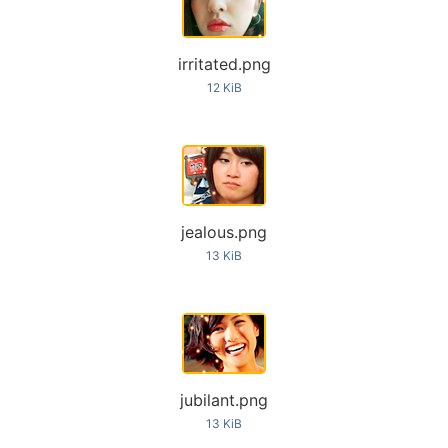
irritated.png
12 KiB
jealous.png
13 KiB
jubilant.png
13 KiB