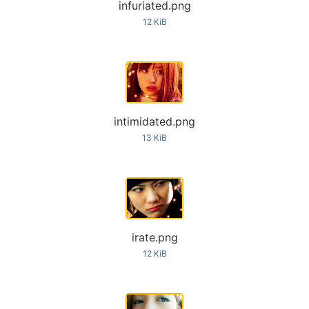
infuriated.png
12 KiB
intimidated.png
13 KiB
irate.png
12 KiB