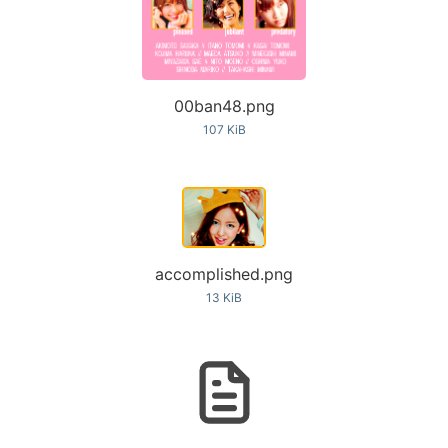
00ban48.png
107 KiB
accomplished.png
13 KiB