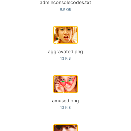
adminconsolecodes.txt
8.9 KiB
aggravated.png
13 KiB
amused.png
13 KiB