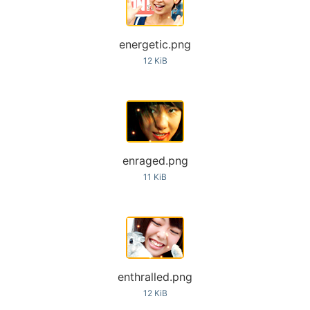
energetic.png
12 KiB
enraged.png
11 KiB
enthralled.png
12 KiB