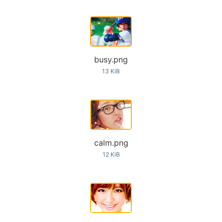
busy.png
13 KiB
calm.png
12 KiB