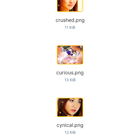
crushed.png
11 KiB
curious.png
13 KiB
cynical.png
12 KiB