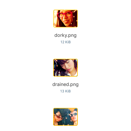
dorky.png
12 KiB
drained.png
13 KiB