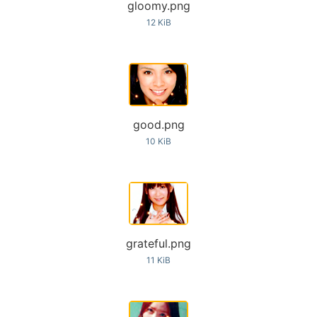
gloomy.png
12 KiB
good.png
10 KiB
grateful.png
11 KiB