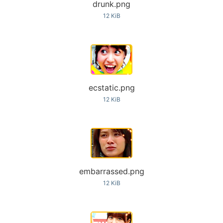
drunk.png
12 KiB
ecstatic.png
12 KiB
embarrassed.png
12 KiB