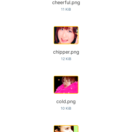
cheerful.png
11 KiB
chipper.png
12 KiB
cold.png
10 KiB