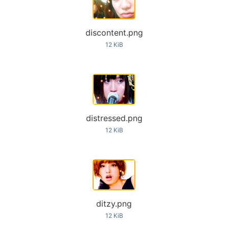
discontent.png
12 KiB
distressed.png
12 KiB
ditzy.png
12 KiB